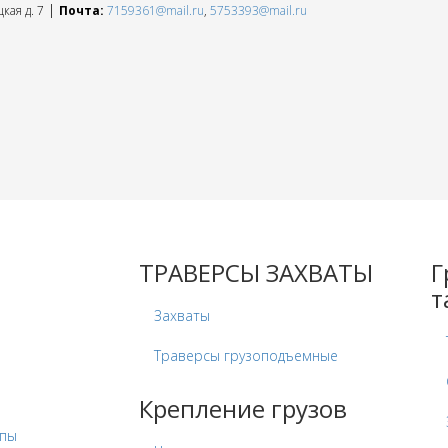
|
кая д. 7
Почта:
7159361@mail.ru
,
5753393@mail.ru
ТРАВЕРСЫ ЗАХВАТЫ
Г
т
Захваты
Траверсы грузоподъемные
Крепление грузов
опы