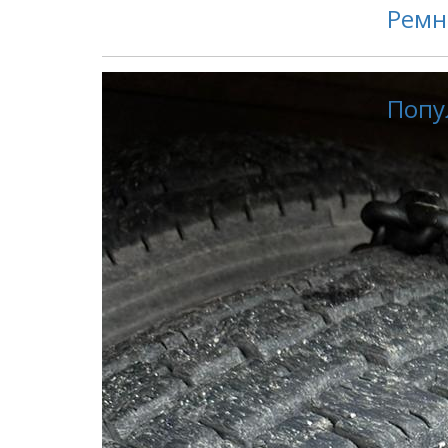
Ремн
Попу