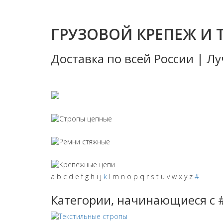
ГРУЗОВОЙ КРЕПЕЖ И 
Доставка по всей России | 
Стропы тек
Стропы цеп
Ремни стяж
Крепёжные 
a
b
c
d
e
f
g
h
i
j
k
l
m
n
o
p
q
r
s
t
u
v
w
x
y
z
#
Категории, начинающиеся с 