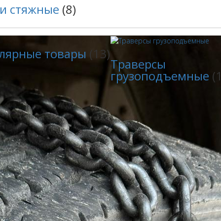
и стяжные
(8)
лярные товары
(13)
Траверсы
грузоподъемные
(