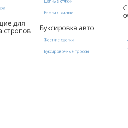
Цепные стяжки
С
ора
Ремни стяжные
о
щие для
Буксировка авто
а стропов
Жесткие сцепки
Буксировочные троссы