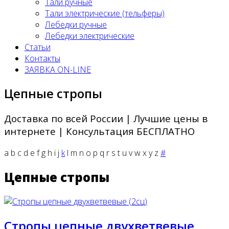
Тали ручные
Тали электрические (тельферы)
Лебедки ручные
Лебедки электрические
Статьи
Контакты
ЗАЯВКА ON-LINE
Цепные стропы
Доставка по всей России | Лучшие цены в
интернете | Консультация БЕСПЛАТНО
a
b
c
d
e
f
g
h
i
j
k
l
m
n
o
p
q
r
s
t
u
v
w
x
y
z
#
Цепные стропы
Стропы цепные двухветвевые