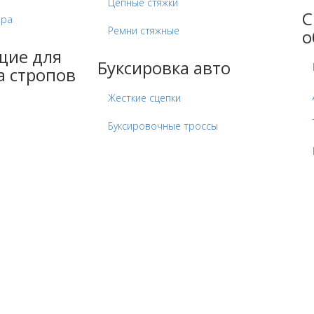
Цепные стяжки
С
ора
Ремни стяжные
о
щие для
Буксировка авто
а стропов
Жесткие сцепки
Буксировочные троссы