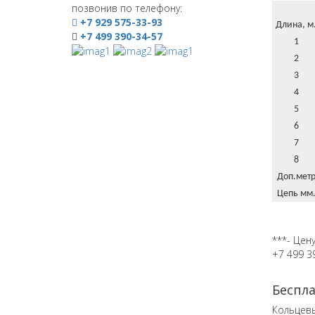
позвонив по телефону:
+7 929 575-33-93
Длина, м
+7 499 390-34-57
1
2
3
4
5
6
7
8
Доп.мет
Цепь мм
***- Цен
+7 499 3
Беспл
Кольцев