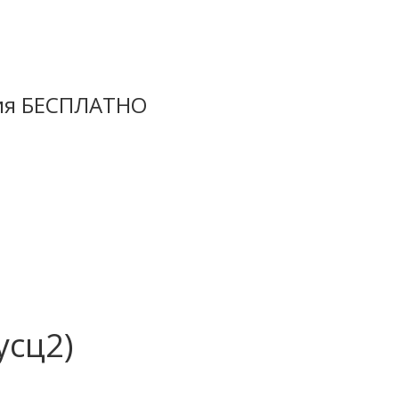
ция БЕСПЛАТНО
усц2)