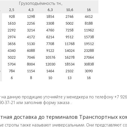
Грузоподъёмность тн.,
.
2,5
4,3
6,3
10,6
16
928
1298
1854
2746
4412
1610
2256
3308
5002
8188
2292
3214
4760
7258
11962
2974
4172
6214
9512
15738
3656
5130
7708
11768
19512
4340
6088
9122
14024
23288
5022
7046
10576
16278
27064
5704
8004
12030
18534
30838
р
784
1154
1464
2102
3090
.
6
8
10
13
16
у на данную продукцию уточняйте у менеджера по телефону +7 926
90-37-21 или заполнив форму заказа .
атная доставка до терминалов Транспортных к
ые стропы также называют универсальными.
Они представляют со