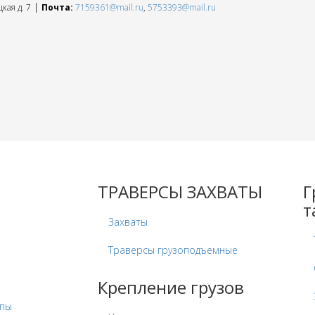
|
кая д. 7
Почта:
7159361@mail.ru
,
5753393@mail.ru
ТРАВЕРСЫ ЗАХВАТЫ
Г
т
Захваты
Траверсы грузоподъемные
Крепление грузов
опы