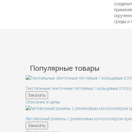
соедини
применяю
скрученн
среды и
Популярные товары
Текстильные ленточные петлевые / кольцевые (стп) (с
Заказать
Описание и цены
Автовозный ремень с резиновым контроллером кр
Заказать