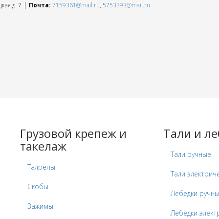
|
кая д. 7
Почта:
7159361@mail.ru
,
5753393@mail.ru
Грузовой крепеж и
Тали и л
такелаж
Тали ручные
Талрепы
Тали электрич
Скобы
Лебедки ручн
Зажимы
Лебедки элект