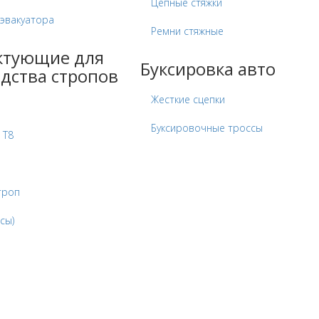
Цепные стяжки
 эвакуатора
Ремни стяжные
ктующие для
Буксировка авто
дства стропов
Жесткие сцепки
Буксировочные троссы
 Т8
троп
сы)