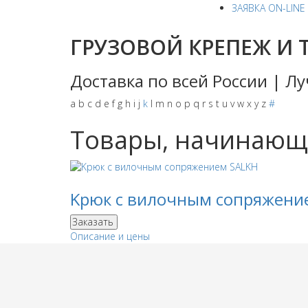
ЗАЯВКА ON-LINE
ГРУЗОВОЙ КРЕПЕЖ И 
Доставка по всей России | 
a
b
c
d
e
f
g
h
i
j
k
l
m
n
o
p
q
r
s
t
u
v
w
x
y
z
#
Товары, начинающи
Kрюк с вилочным сопряжени
Заказать
Описание и цены