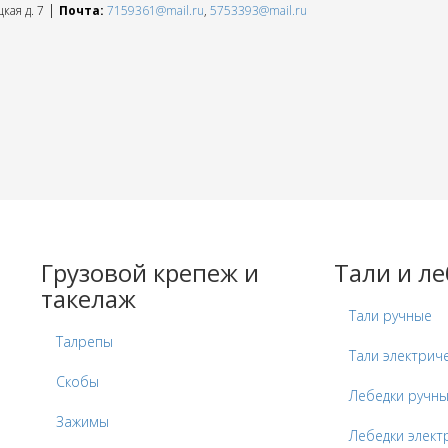
|
кая д. 7
Почта:
7159361@mail.ru
,
5753393@mail.ru
Грузовой крепеж и
Тали и л
такелаж
Тали ручные
Талрепы
Тали электрич
Скобы
Лебедки ручн
Зажимы
Лебедки элект