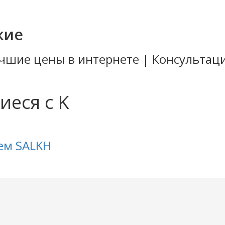
кие
Лучшие цены в интернете | Консульта
еся с K
ем SALKH