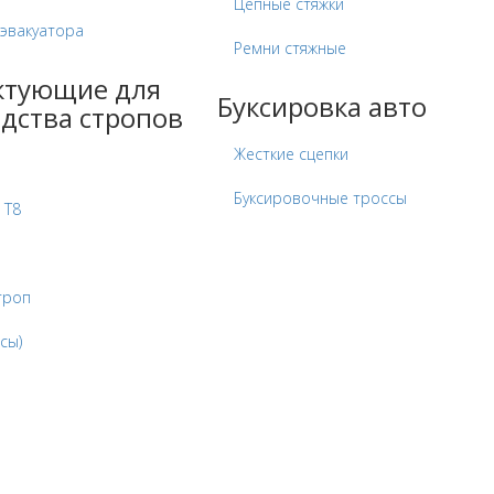
Цепные стяжки
 эвакуатора
Ремни стяжные
ктующие для
Буксировка авто
дства стропов
Жесткие сцепки
Буксировочные троссы
 Т8
троп
сы)