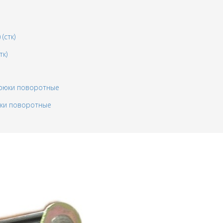
тк)
юки поворотные