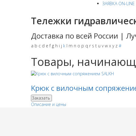
ЗАЯВКА ON-LINE
Тележки гидравличес
Доставка по всей России | 
a
b
c
d
e
f
g
h
i
j
k
l
m
n
o
p
q
r
s
t
u
v
w
x
y
z
#
Товары, начинающи
Kрюк с вилочным сопряжени
Заказать
Описание и цены