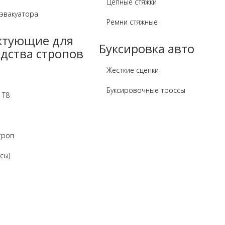
Цепные стяжки
 эвакуатора
Ремни стяжные
ктующие для
Буксировка авто
дства стропов
Жесткие сцепки
Буксировочные троссы
 Т8
троп
сы)