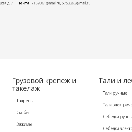
|
кая д. 7
Почта:
7159361@mail.ru
,
5753393@mail.ru
Грузовой крепеж и
Тали и л
такелаж
Тали ручные
Талрепы
Тали электрич
Скобы
Лебедки ручн
Зажимы
Лебедки элект