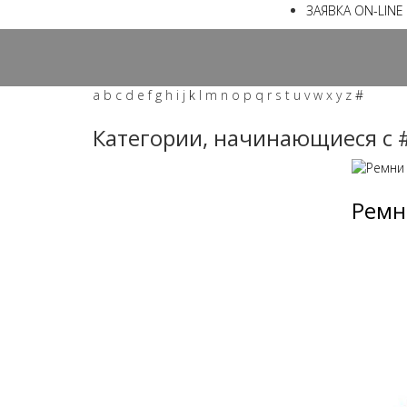
ЗАЯВКА ON-LINE
a
b
c
d
e
f
g
h
i
j
k
l
m
n
o
p
q
r
s
t
u
v
w
x
y
z
#
Категории, начинающиеся с 
Ремн