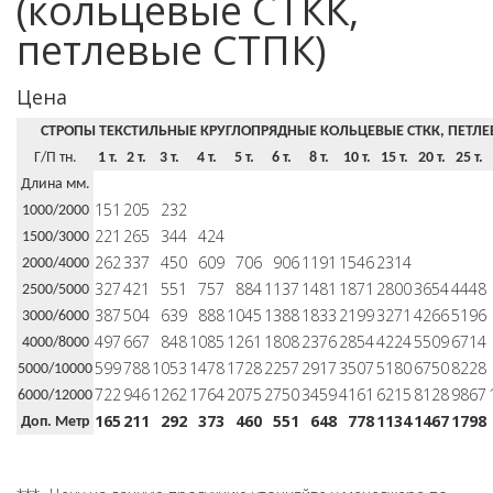
(кольцевые СТКК,
петлевые СТПК)
Цена
СТРОПЫ ТЕКСТИЛЬНЫЕ КРУГЛОПРЯДНЫЕ КОЛЬЦЕВЫЕ СТКК, ПЕТЛЕ
Г/П тн.
1 т.
2 т.
3 т.
4 т.
5 т.
6 т.
8 т.
10 т.
15 т.
20 т.
25 т.
Длина мм.
151
205
232
1000/2000
221
265
344
424
1500/3000
262
337
450
609
706
906
1191
1546
2314
2000/4000
327
421
551
757
884
1137
1481
1871
2800
3654
4448
2500/5000
387
504
639
888
1045
1388
1833
2199
3271
4266
5196
3000/6000
497
667
848
1085
1261
1808
2376
2854
4224
5509
6714
4000/8000
599
788
1053
1478
1728
2257
2917
3507
5180
6750
8228
5000/10000
722
946
1262
1764
2075
2750
3459
4161
6215
8128
9867
6000/12000
165
211
292
373
460
551
648
778
1134
1467
1798
Доп. Метр