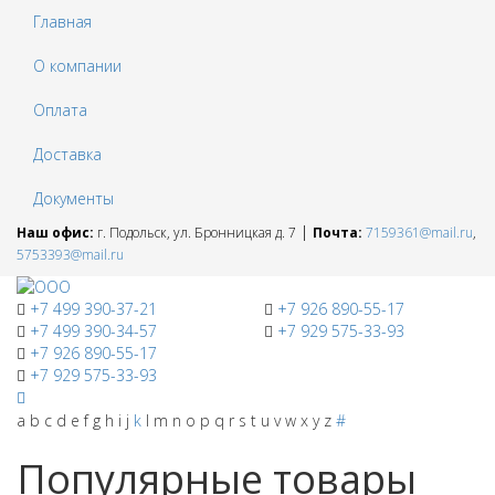
Главная
О компании
Оплата
Доставка
Документы
|
Наш офис:
г. Подольск, ул. Бронницкая д. 7
Почта:
7159361@mail.ru
,
5753393@mail.ru
+7 499 390-37-21
+7 926 890-55-17
+7 499 390-34-57
+7 929 575-33-93
+7 926 890-55-17
+7 929 575-33-93
a
b
c
d
e
f
g
h
i
j
k
l
m
n
o
p
q
r
s
t
u
v
w
x
y
z
#
Популярные товары