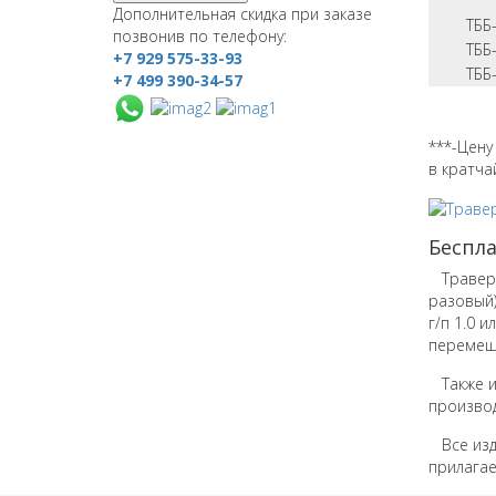
Дополнительная скидка при заказе
ТББ
позвонив по телефону:
ТББ
+7 929 575-33-93
ТББ
+7 499 390-34-57
***-Цену
в кратча
Беспл
Траверса
разовый)
г/п 1.0 
перемещ
Также из
производ
Все изде
прилагае