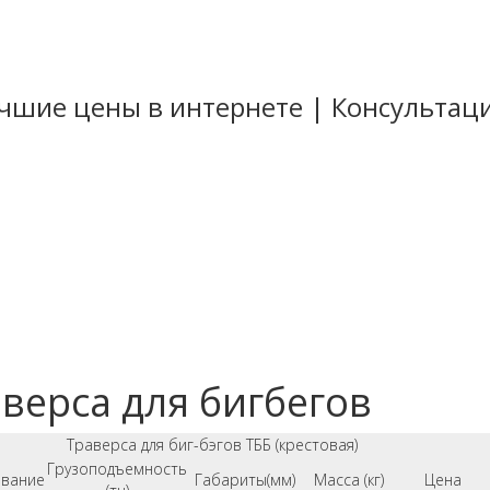
Лучшие цены в интернете | Консульта
стильные
ные
ные
цепи
верса для бигбегов
Траверса для биг-бэгов ТББ (крестовая)
Грузоподъемность
вание
Габариты(мм)
Масса (кг)
Цена