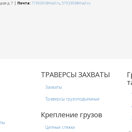
|
кая д. 7
Почта:
7159361@mail.ru
,
5753393@mail.ru
ТРАВЕРСЫ ЗАХВАТЫ
Г
т
Захваты
Траверсы грузоподъемные
Крепление грузов
опы
Цепные стяжки