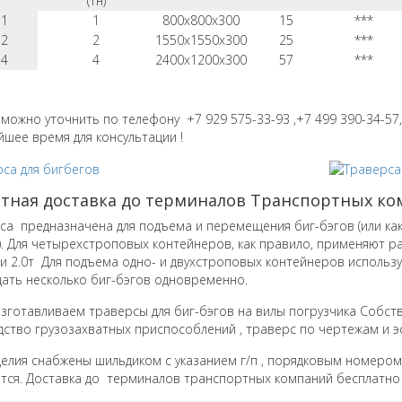
(тн)
-1
1
800х800х300
15
***
-2
2
1550х1550х300
25
***
-4
4
2400х1200х300
57
***
 можно уточнить по телефону +7 929 575-33-93 ,+7 499 390-34-57,
йшее время для консультации !
атная доставка до терминалов Транспортных к
 предназначена для подъема и перемещения биг-бэгов (или как
. Для четырехстроповых контейнеров, как правило, применяют р
или 2.0т Для подъема одно- и двухстроповых контейнеров испол
ать несколько биг-бэгов одновременно.
готавливаем траверсы для биг-бэгов на вилы погрузчика Собств
ство грузозахватных приспособлений , траверс по чертежам и э
лия снабжены шильдиком с указанием г/п , порядковым номером 
тся. Доставка до терминалов транспортных компаний бесплатно