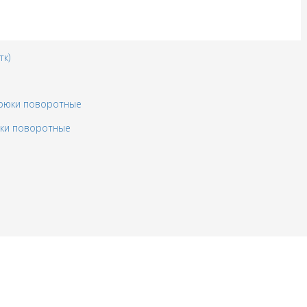
тк)
юки поворотные