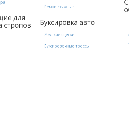
С
ора
Ремни стяжные
о
щие для
Буксировка авто
а стропов
Жесткие сцепки
Буксировочные троссы