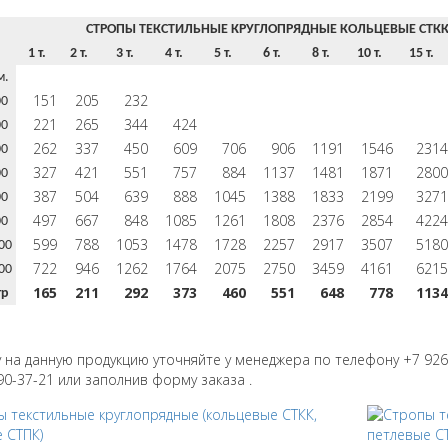
СТРОПЫ ТЕКСТИЛЬНЫЕ КРУГЛОПРЯДНЫЕ КОЛЬЦЕВЫЕ СТКК
1 т.
2 т.
3 т.
4 т.
5 т.
6 т.
8 т.
10 т.
15 т.
м.
151
205
232
00
221
265
344
424
00
262
337
450
609
706
906
1191
1546
2314
00
327
421
551
757
884
1137
1481
1871
2800
00
387
504
639
888
1045
1388
1833
2199
3271
00
497
667
848
1085
1261
1808
2376
2854
4224
00
599
788
1053
1478
1728
2257
2917
3507
5180
00
722
946
1262
1764
2075
2750
3459
4161
6215
00
165
211
292
373
460
551
648
778
1134
тр
у на данную продукцию уточняйте у менеджера по телефону +7 926
90-37-21 или заполнив форму заказа .