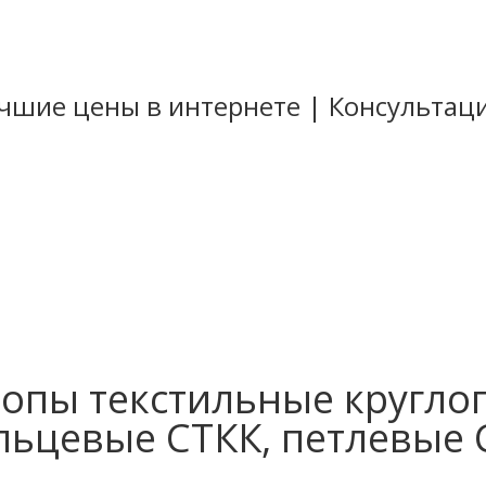
Лучшие цены в интернете | Консульта
стильные
ные
ные
цепи
ропы текстильные кругло
льцевые СТКК, петлевые 