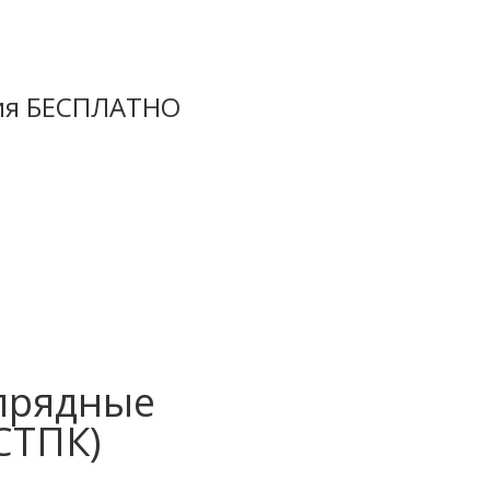
ция БЕСПЛАТНО
прядные
СТПК)