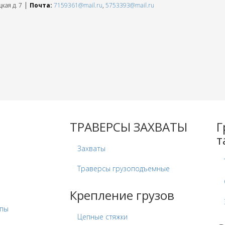
|
кая д. 7
Почта:
7159361@mail.ru
,
5753393@mail.ru
ТРАВЕРСЫ ЗАХВАТЫ
Г
т
Захваты
Траверсы грузоподъемные
Крепление грузов
опы
Цепные стяжки