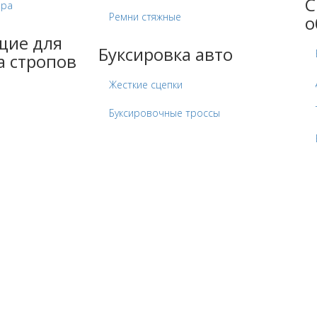
С
ора
Ремни стяжные
о
щие для
Буксировка авто
а стропов
Жесткие сцепки
Буксировочные троссы