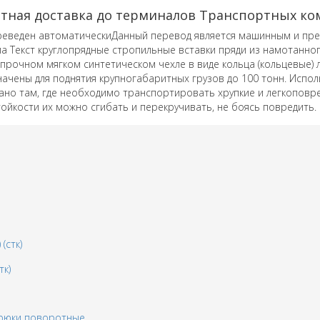
атная доставка до терминалов Транспортных к
реведен автоматическиДанный перевод является машинным и пред
а Текст круглопрядные стропильные вставки пряди из намотанно
прочном мягком синтетическом чехле в виде кольца (кольцевые) л
ачены для поднятия крупногабаритных грузов до 100 тонн.
Испол
но там, где необходимо транспортировать хрупкие и легкоповр
ойкости их можно сгибать и перекручивать, не боясь повредить.
тк)