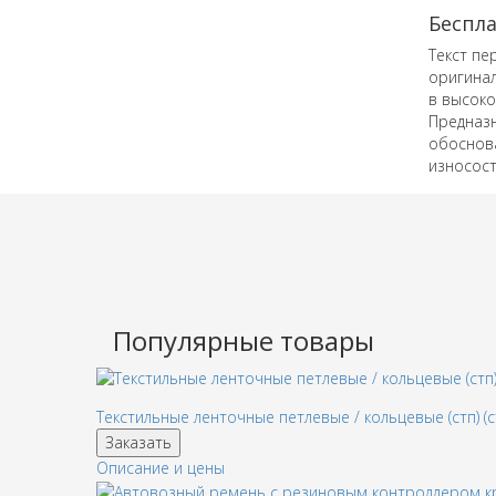
Беспл
Текст пе
оригинал
в высоко
Предназн
обоснова
износост
Популярные товары
Текстильные ленточные петлевые / кольцевые (стп) (с
Заказать
Описание и цены