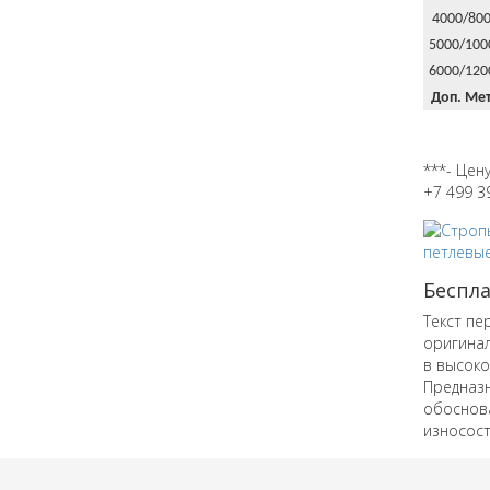
4000/80
5000/100
6000/120
Доп. Ме
***- Цен
+7 499 3
Беспл
Текст пе
оригинал
в высоко
Предназн
обоснова
износост