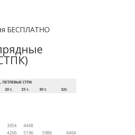
ция БЕСПЛАТНО
прядные
СТПК)
, ПЕТЛЕВЫЕ СТПК
20 т.
25 т.
30 т.
32т.
3654
4448
4266
5196
5986
6464