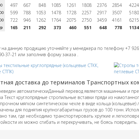
497
667
848
1085
1261
1808
2376
2854
4224
00
599
788
1053
1478
1728
2257
2917
3507
5180
00
722
946
1262
1764
2075
2750
3459
4161
6215
00
165
211
292
373
460
551
648
778
1134
тр
у на данную продукцию уточняйте у менеджера по телефону +7 926
90-37-21 или заполнив форму заказа .
атная доставка до терминалов Транспортных к
реведен автоматическиДанный перевод является машинным и пред
а Текст круглопрядные стропильные вставки пряди из намотанно
прочном мягком синтетическом чехле в виде кольца (кольцевые) л
ачены для поднятия крупногабаритных грузов до 100 тонн.
Испол
но там, где необходимо транспортировать хрупкие и легкоповр
ойкости их можно сгибать и перекручивать, не боясь повредить.