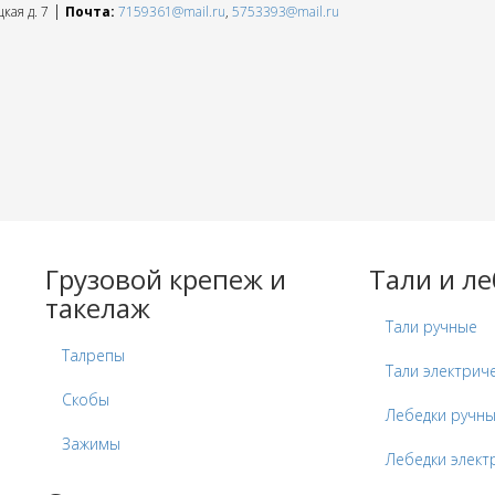
|
кая д. 7
Почта:
7159361@mail.ru
,
5753393@mail.ru
Грузовой крепеж и
Тали и л
такелаж
Тали ручные
Талрепы
Тали электрич
Скобы
Лебедки ручн
Зажимы
Лебедки элект