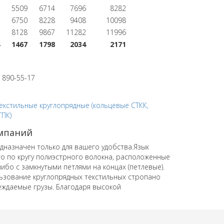
5509
6714
7696
8282
6750
8228
9408
10098
8128
9867
11282
11996
1467
1798
2034
2171
 890-55-17
омпаний
назначен только для вашего удобства.Язык
го по кругу полиэстрного волокна, расположенные
ибо с замкнутыми петлями на концах (петлевые).
ьзование круглопрядных текстильных стропано
еждаемые грузы.
Благодаря высокой