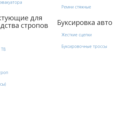
 эвакуатора
Ремни стяжные
ктующие для
Буксировка авто
дства стропов
Жесткие сцепки
Буксировочные троссы
 Т8
троп
сы)