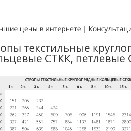
Лучшие цены в интернете | Консульта
ропы текстильные кругло
льцевые СТКК, петлевые 
СТРОПЫ ТЕКСТИЛЬНЫЕ КРУГЛОПРЯДНЫЕ КОЛЬЦЕВЫЕ СТКК
1 т.
2 т.
3 т.
4 т.
5 т.
6 т.
8 т.
10 т.
15 т.
м.
151
205
232
00
221
265
344
424
00
262
337
450
609
706
906
1191
1546
2314
00
327
421
551
757
884
1137
1481
1871
2800
00
387
504
639
888
1045
1388
1833
2199
3271
00