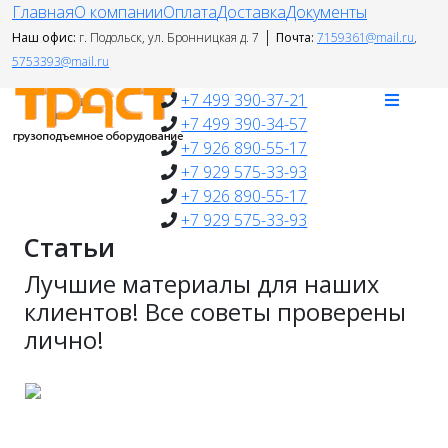
Главная
О компании
Оплата
Доставка
Документы
|
Наш офис:
г. Подольск, ул. Бронницкая д. 7
Почта:
7159361@mail.ru
,
5753393@mail.ru
+7 499 390-37-21
+7 499 390-34-57
+7 926 890-55-17
+7 929 575-33-93
+7 926 890-55-17
+7 929 575-33-93
Статьи
Лучшие материалы для наших
клиентов! Все советы проверены
лично!
Стропы текстильные