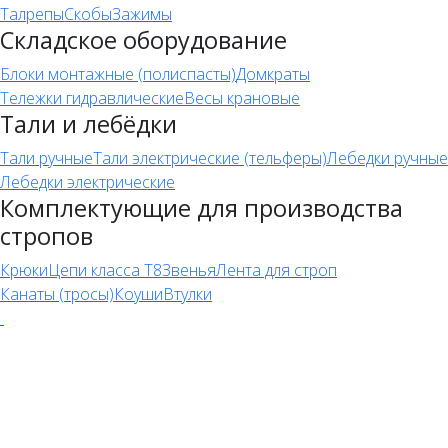
Талрепы
Скобы
Зажимы
Складское оборудование
Блоки монтажные (полиспасты)
Домкраты
Тележки гидравлические
Весы крановые
Тали и лебёдки
Тали ручные
Тали электрические (тельферы)
Лебедки ручные
Лебедки электрические
Комплектующие для производства
стропов
Крюки
Цепи класса Т8
Звенья
Лента для строп
Канаты (тросы)
Коуши
Втулки