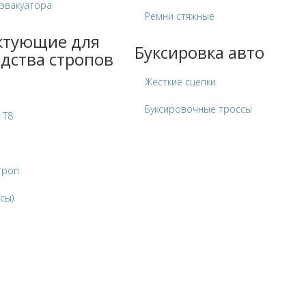
 эвакуатора
Ремни стяжные
ктующие для
Буксировка авто
дства стропов
Жесткие сцепки
Буксировочные троссы
 Т8
троп
сы)