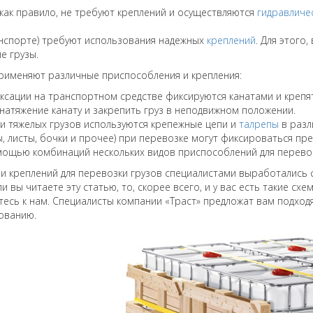
), как правило, не требуют креплений и осуществляются
гидравличе
анспорте) требуют использования надежных
креплений
. Для этого
е грузы.
рименяют различные приспособления и крепления:
иксации на транспортном средстве фиксируются канатами и креп
атяжение канату и закрепить груз в неподвижном положении.
и тяжелых грузов используются крепежные цепи и
талрепы
в разл
, листы, бочки и прочее) при перевозке могут фиксироваться п
мощью комбинаций нескольких видов приспособлений для перевоз
и креплений для перевозки грузов специалистами выработались 
и вы читаете эту статью, то, скорее всего, и у вас есть такие с
есь к нам. Специалисты компании «Траст» предложат вам подход
ованию.