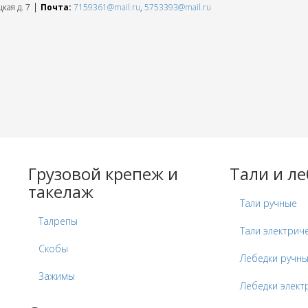
|
кая д. 7
Почта:
7159361@mail.ru
,
5753393@mail.ru
Грузовой крепеж и
Тали и л
такелаж
Тали ручные
Талрепы
Тали электрич
Скобы
Лебедки ручн
Зажимы
Лебедки элект