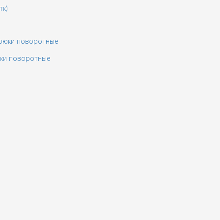
тк)
юки поворотные