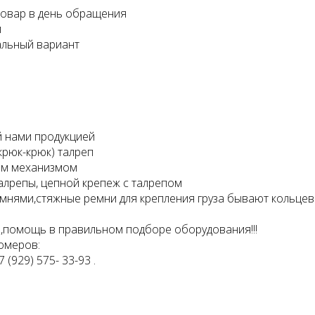
 товар в день обращения
и
альный вариант
 нами продукцией
крюк-крюк) талреп
ым механизмом
й крепеж с талрепом
нями,стяжные ремни для крепления груза бывают кольцевы
помощь в правильном подборе оборудования!!!
номеров:
7 (929) 575- 33-93 .