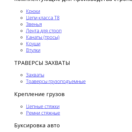
Крюки
Цепи класса Т8
Звенья
Лента для строп
Канаты (тросы)
Коуши
Втулки
ТРАВЕРСЫ ЗАХВАТЫ
Захваты
Траверсы грузоподъемные
Крепление грузов
Цепные стяжки
Ремни стяжные
Буксировка авто