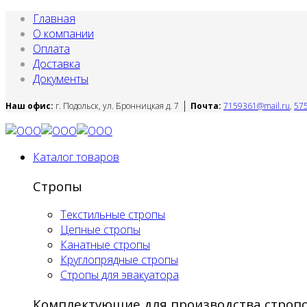
Главная
О компании
Оплата
Доставка
Документы
|
Наш офис:
г. Подольск, ул. Бронницкая д. 7
Почта:
7159361@mail.ru
,
57
Каталог товаров
Стропы
Текстильные стропы
Цепные стропы
Канатные стропы
Круглопрядные стропы
Стропы для эвакуатора
Комплектующие для производства строп