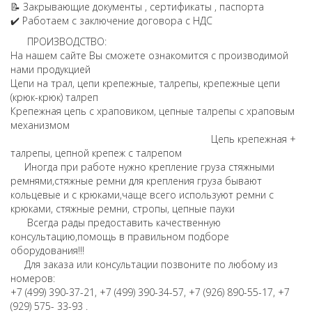
📝 Закрывающие документы , сертификаты , паспорта
✔️ Работаем с заключение договора с НДС
ПРОИЗВОДСТВО:
На нашем сайте Вы сможете ознакомится с производимой
нами продукцией
Цепи на трал, цепи крепежные, талрепы, крепежные цепи
(крюк-крюк) талреп
Крепежная цепь с храповиком, цепные талрепы с храповым
механизмом
Цепь крепежная +
талрепы, цепной крепеж с талрепом
Иногда при работе нужно крепление груза стяжными
ремнями,стяжные ремни для крепления груза бывают
кольцевые и с крюками,чаще всего используют ремни с
крюками, стяжные ремни, стропы, цепные пауки
Всегда рады предоставить качественную
консультацию,помощь в правильном подборе
оборудования!!!
Для заказа или консультации позвоните по любому из
номеров:
+7 (499) 390-37-21, +7 (499) 390-34-57, +7 (926) 890-55-17, +7
(929) 575- 33-93 .