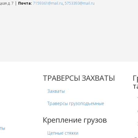
|
кая д. 7
Почта:
7159361@mail.ru
,
5753393@mail.ru
ТРАВЕРСЫ ЗАХВАТЫ
Г
т
Захваты
Траверсы грузоподъемные
Крепление грузов
опы
Цепные стяжки