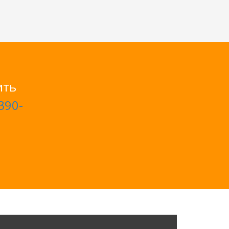
ить
390-