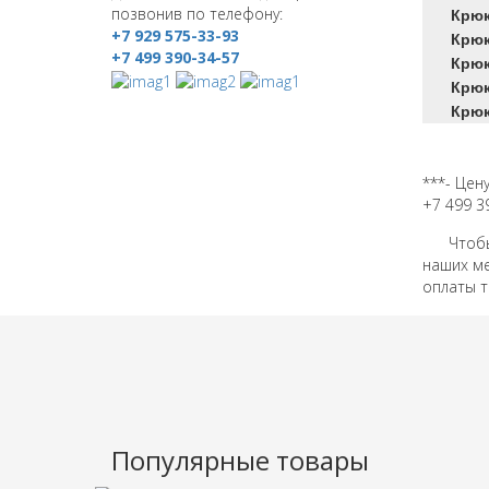
позвонив по телефону:
Крюк
+7 929 575-33-93
Крюк
+7 499 390-34-57
Крюк
Крюк
Крюк
***- Цен
+7 499 3
Чтобы и
наших ме
оплаты т
Популярные товары