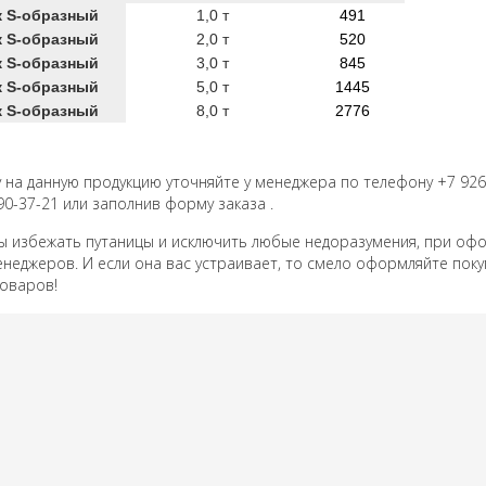
 S-образный
1,0 т
491
 S-образный
2,0 т
520
 S-образный
3,0 т
845
 S-образный
5,0 т
1445
 S-образный
8,0 т
2776
у на данную продукцию уточняйте у менеджера по телефону +7 926
90-37-21 или заполнив форму заказа .
збежать путаницы и исключить любые недоразумения, при оформ
неджеров. И если она вас устраивает, то смело оформляйте поку
оваров!