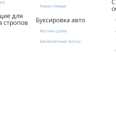
С
ора
Ремни стяжные
о
щие для
Буксировка авто
а стропов
Жесткие сцепки
Буксировочные троссы