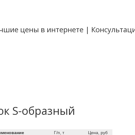
Лучшие цены в интернете | Консульта
стильные
ные
ные
цепи
юк S-образный
именование
Г/п, т
Цена, руб