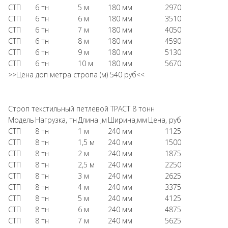
СТП
6 тн
5 м
180 мм
2970
СТП
6 тн
6 м
180 мм
3510
СТП
6 тн
7 м
180 мм
4050
СТП
6 тн
8 м
180 мм
4590
СТП
6 тн
9 м
180 мм
5130
СТП
6 тн
10 м
180 мм
5670
>>Цена доп метра стропа (м) 540 руб<<
Строп текстильный петлевой ТРАСТ 8 тонн
Модель
Нагрузка, тн
Длина ,м
Ширина,мм
Цена, руб
СТП
8 тн
1 м
240 мм
1125
СТП
8 тн
1,5 м
240 мм
1500
СТП
8 тн
2 м
240 мм
1875
СТП
8 тн
2,5 м
240 мм
2250
СТП
8 тн
3 м
240 мм
2625
СТП
8 тн
4 м
240 мм
3375
СТП
8 тн
5 м
240 мм
4125
СТП
8 тн
6 м
240 мм
4875
СТП
8 тн
7 м
240 мм
5625