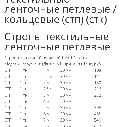
ленточные петлевые /
кольцевые (стп) (стк)
Стропы текстильные
ленточные петлевые
Строп текстильный петлевой ТРАСТ 1 тонна
Модель
Нагрузка, тн
Длина ,м
Ширина,мм
Цена, руб
СТП
1 тн
1 м
30 мм
108
СТП
1 тн
1,5 м
30 мм
144
СТП
1 тн
2 м
30 мм
180
СТП
1 тн
2,5 м
30 мм
216
СТП
1 тн
3 м
30 мм
252
СТП
1 тн
4 м
30 мм
324
СТП
1 тн
5 м
30 мм
396
СТП
1 тн
6 м
30 мм
468
СТП
1 тн
7 м
30 мм
540
СТП
1 тн
8 м
30 мм
612