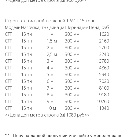
>>Цена доп метра стропа (м) 900 руб<<
Строп текстильный петлевой ТРАСТ 15 тонн
Модель
Нагрузка, тн
Длина ,м
Ширина,мм
Цена, руб
СТП
15 тн
1 м
300 мм
1620
СТП
15 тн
1,5 м
300 мм
2160
СТП
15 тн
2 м
300 мм
2700
СТП
15 тн
2,5 м
300 мм
3240
СТП
15 тн
3 м
300 мм
3780
СТП
15 тн
4 м
300 мм
4860
СТП
15 тн
5 м
300 мм
5940
СТП
15 тн
6 м
300 мм
7020
СТП
15 тн
7 м
300 мм
8100
СТП
15 тн
8 м
300 мм
9180
СТП
15 тн
9 м
300 мм
10260
СТП
15 тн
10 м
300 мм
11340
>>Цена доп метра стропа (м) 1080 руб<<
*** - Цену на данной продукции уточняйте у менеджера по