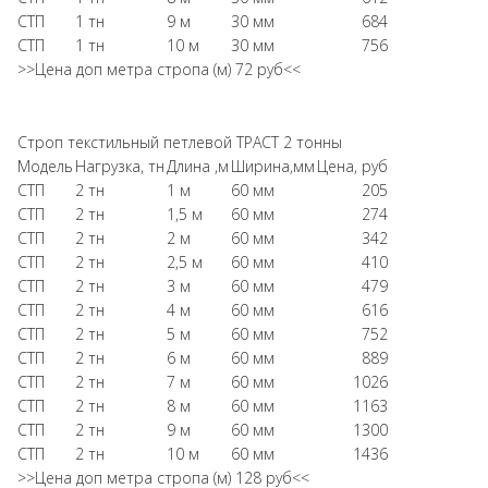
СТП
1 тн
9 м
30 мм
684
СТП
1 тн
10 м
30 мм
756
>>Цена доп метра стропа (м) 72 руб<<
Строп текстильный петлевой ТРАСТ 2 тонны
Модель
Нагрузка, тн
Длина ,м
Ширина,мм
Цена, руб
СТП
2 тн
1 м
60 мм
205
СТП
2 тн
1,5 м
60 мм
274
СТП
2 тн
2 м
60 мм
342
СТП
2 тн
2,5 м
60 мм
410
СТП
2 тн
3 м
60 мм
479
СТП
2 тн
4 м
60 мм
616
СТП
2 тн
5 м
60 мм
752
СТП
2 тн
6 м
60 мм
889
СТП
2 тн
7 м
60 мм
1026
СТП
2 тн
8 м
60 мм
1163
СТП
2 тн
9 м
60 мм
1300
СТП
2 тн
10 м
60 мм
1436
>>Цена доп метра стропа (м) 128 руб<<