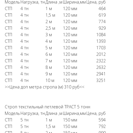
Модель
Нагрузка, тн
Длина ,м
Ширина,мм
Цена, руб
СТП
4 тн
1 м
120 мм
464
СТП
4 тн
1,5 м
120 мм
619
СТП
4 тн
2 м
120 мм
774
СТП
4 тн
2,5 м
120 мм
929
СТП
4 тн
3 м
120 мм
1084
СТП
4 тн
4 м
120 мм
1393
СТП
4 тн
5 м
120 мм
1703
СТП
4 тн
6 м
120 мм
2012
СТП
4 тн
7 м
120 мм
2322
СТП
4 тн
8 м
120 мм
2632
СТП
4 тн
9 м
120 мм
2941
СТП
4 тн
10 м
120 мм
3251
>>Цена доп метра стропа (м) 310 руб<<
Строп текстильный петлевой ТРАСТ 5 тонн
Модель
Нагрузка, тн
Длина ,м
Ширина,мм
Цена, руб
СТП
5 тн
1 м
150 мм
594
СТП
5 тн
1,5 м
150 мм
792
СТП
5 тн
2 м
150 мм
990