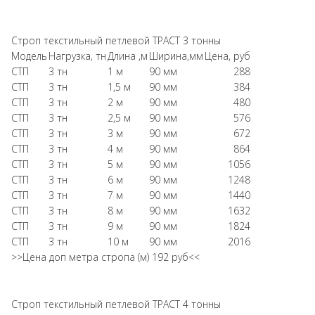
Строп текстильный петлевой ТРАСТ 3 тонны
Модель
Нагрузка, тн
Длина ,м
Ширина,мм
Цена, руб
СТП
3 тн
1 м
90 мм
288
СТП
3 тн
1,5 м
90 мм
384
СТП
3 тн
2 м
90 мм
480
СТП
3 тн
2,5 м
90 мм
576
СТП
3 тн
3 м
90 мм
672
СТП
3 тн
4 м
90 мм
864
СТП
3 тн
5 м
90 мм
1056
СТП
3 тн
6 м
90 мм
1248
СТП
3 тн
7 м
90 мм
1440
СТП
3 тн
8 м
90 мм
1632
СТП
3 тн
9 м
90 мм
1824
СТП
3 тн
10 м
90 мм
2016
>>Цена доп метра стропа (м) 192 руб<<
Строп текстильный петлевой ТРАСТ 4 тонны