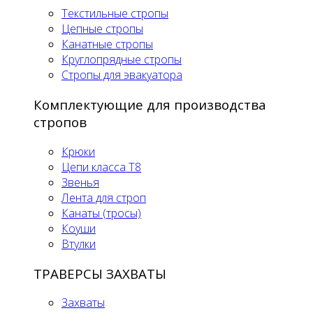
Текстильные стропы
Цепные стропы
Канатные стропы
Круглопрядные стропы
Стропы для эвакуатора
Комплектующие для производства
стропов
Крюки
Цепи класса Т8
Звенья
Лента для строп
Канаты (тросы)
Коуши
Втулки
ТРАВЕРСЫ ЗАХВАТЫ
Захваты