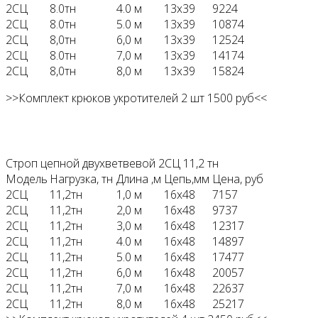
2СЦ
8.0тн
4.0 м
13х39
9224
2СЦ
8.0тн
5.0 м
13х39
10874
2СЦ
8,0тн
6,0 м
13х39
12524
2СЦ
8.0тн
7,0 м
13х39
14174
2СЦ
8,0тн
8,0 м
13х39
15824
>>Комплект крюков укротителей 2 шт 1500 руб<<
Строп цепной двухветвевой 2СЦ 11,2 тн
Модель
Нагрузка, тн
Длина ,м
Цепь,мм
Цена, руб
2СЦ
11,2тн
1,0 м
16х48
7157
2СЦ
11,2тн
2,0 м
16х48
9737
2СЦ
11,2тн
3,0 м
16х48
12317
2СЦ
11,2тн
4.0 м
16х48
14897
2СЦ
11,2тн
5.0 м
16х48
17477
2СЦ
11,2тн
6,0 м
16х48
20057
2СЦ
11,2тн
7,0 м
16х48
22637
2СЦ
11,2тн
8,0 м
16х48
25217